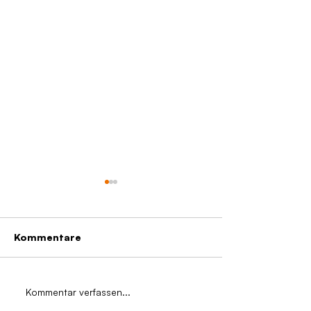
Kommentare
LEON LÖFFLER
ALBRECHT TRENKER
Kommentar verfassen...